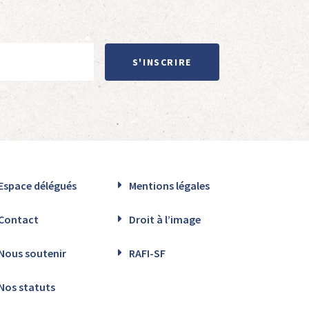
S'INSCRIRE
Espace délégués
Mentions légales
Contact
Droit à l’image
Nous soutenir
RAFI-SF
Nos statuts