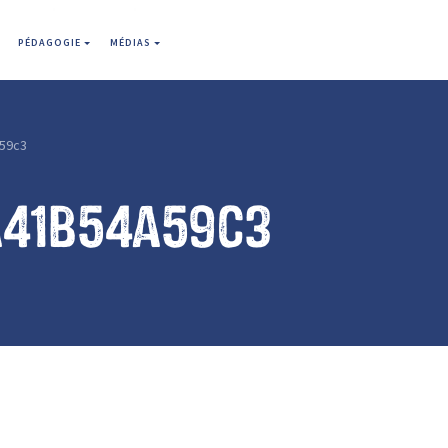
PÉDAGOGIE
MÉDIAS
59c3
a41b54a59c3