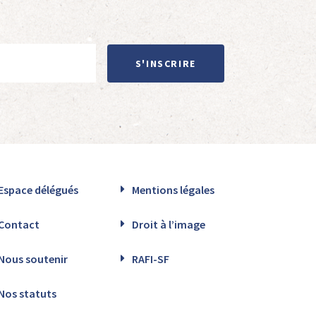
S'INSCRIRE
Espace délégués
Mentions légales
Contact
Droit à l’image
Nous soutenir
RAFI-SF
Nos statuts