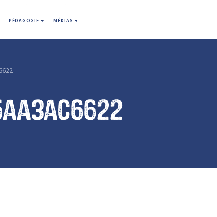
PÉDAGOGIE
MÉDIAS
6622
15aa3ac6622