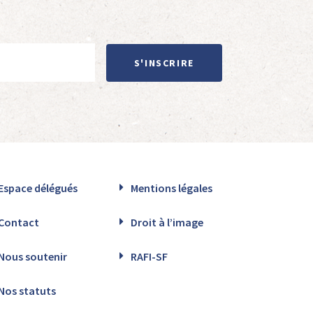
S'INSCRIRE
Espace délégués
Mentions légales
Contact
Droit à l’image
Nous soutenir
RAFI-SF
Nos statuts