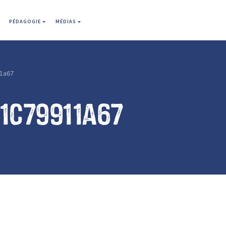
PÉDAGOGIE
MÉDIAS
1a67
1c79911a67