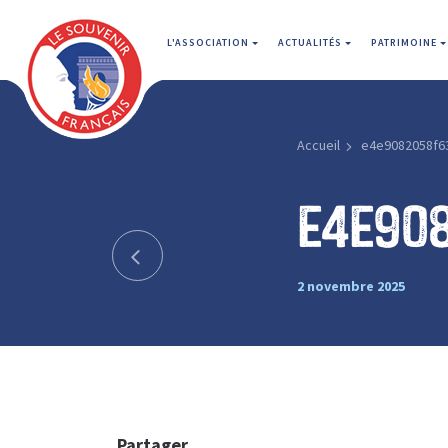
L'ASSOCIATION
ACTUALITÉS
PATRIMOINE
Accueil
e4e9082058f6
e4e90
2 novembre 2025
Partager