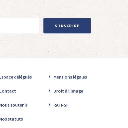
S'INSCRIRE
Espace délégués
Mentions légales
Contact
Droit à l’image
Nous soutenir
RAFI-SF
Nos statuts