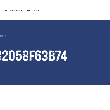
PÉDAGOGIE
MÉDIAS
3b74
82058f63b74