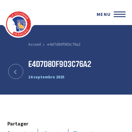
MENU
Accueil
e4d7d80f903c76a2
e4d7d80f903c76a2
14 septembre 2025
Partager