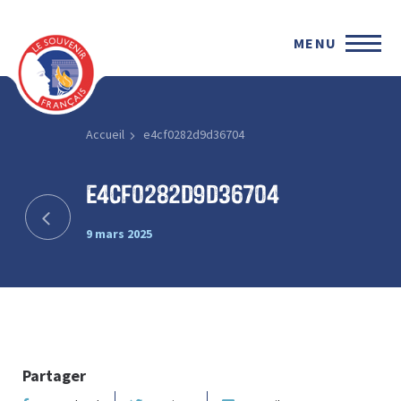
MENU
Accueil
e4cf0282d9d36704
e4cf0282d9d36704
9 mars 2025
Partager