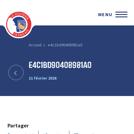
MENU
Accueil
e4c1bd90408981a0
e4c1bd90408981a0
11 février 2026
Partager