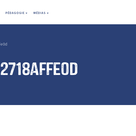
PÉDAGOGIE
MÉDIAS
fe0d
e2718affe0d