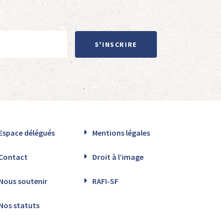
S'INSCRIRE
Espace délégués
Mentions légales
Contact
Droit à l’image
Nous soutenir
RAFI-SF
Nos statuts