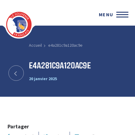
MENU
Accueil
e4a281c9a120ac9e
e4a281c9a120ac9e
20 janvier 2025
Partager