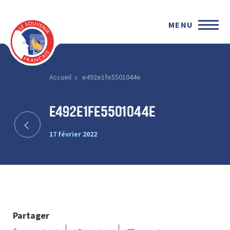
MENU
Accueil
e492e1fe5501044e
e492e1fe5501044e
17 février 2022
Partager