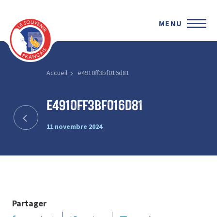
MENU
Accueil
e4910ff3bf016d81
e4910ff3bf016d81
11 novembre 2024
Partager