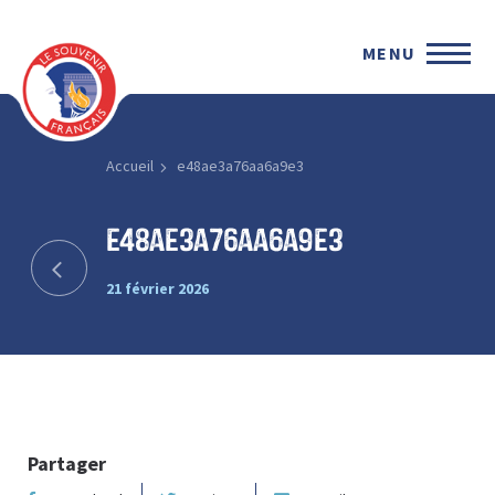
MENU
Accueil
e48ae3a76aa6a9e3
e48ae3a76aa6a9e3
21 février 2026
Partager