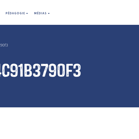
PÉDAGOGIE
MÉDIAS
90f3
4c91b3790f3