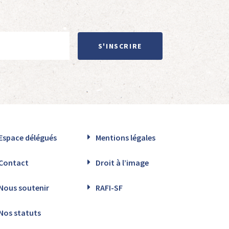
S'INSCRIRE
Espace délégués
Mentions légales
Contact
Droit à l’image
Nous soutenir
RAFI-SF
Nos statuts