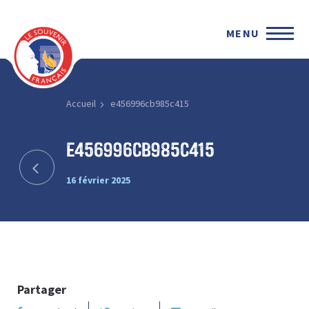
MENU
Accueil
e456996cb985c415
e456996cb985c415
16 février 2025
Partager