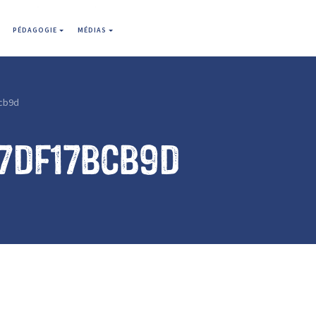
PÉDAGOGIE
MÉDIAS
cb9d
97df17bcb9d