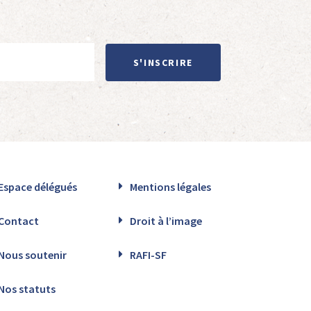
S'INSCRIRE
Espace délégués
Mentions légales
Contact
Droit à l’image
Nous soutenir
RAFI-SF
Nos statuts