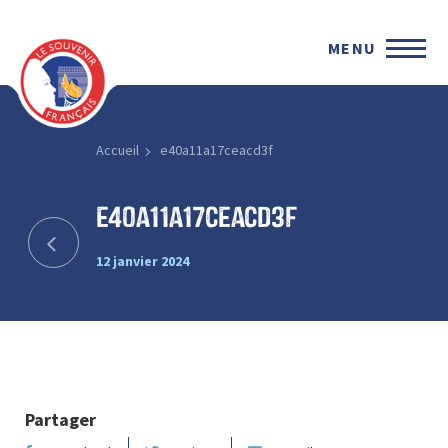
MENU
Accueil
e40a11a17ceacd3f
e40a11a17ceacd3f
12 janvier 2024
Partager