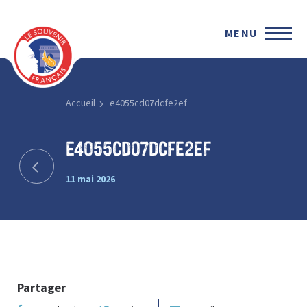
MENU
Accueil
e4055cd07dcfe2ef
e4055cd07dcfe2ef
11 mai 2026
Partager