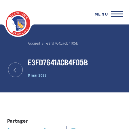
MENU
Accueil
e3fd7641acb4f05b
e3fd7641acb4f05b
8 mai 2022
Partager