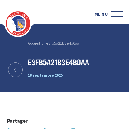
MENU
Accueil
e3fb5a21b3e4b0aa
e3fb5a21b3e4b0aa
18 septembre 2025
Partager