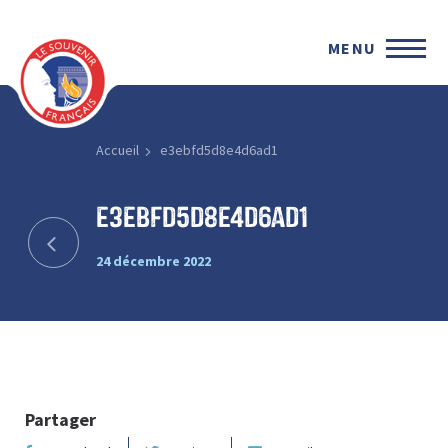
MENU
Accueil
e3ebfd5d8e4d6ad1
e3ebfd5d8e4d6ad1
24 décembre 2022
Partager