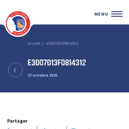
MENU
Accueil
e3d07d13f0814312
e3d07d13f0814312
27 octobre 2025
Partager