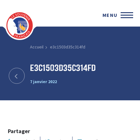
MENU
Accueil
e3c1503d35c314fd
e3c1503d35c314fd
7 janvier 2022
Partager