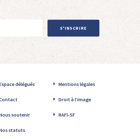
S'INSCRIRE
Espace délégués
Mentions légales
Contact
Droit à l’image
Nous soutenir
RAFI-SF
Nos statuts