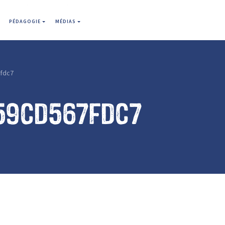
PÉDAGOGIE
MÉDIAS
fdc7
59cd567fdc7