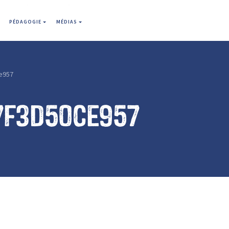
PÉDAGOGIE
MÉDIAS
e957
7f3d50ce957