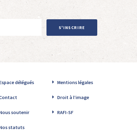
S'INSCRIRE
Espace délégués
Mentions légales
Contact
Droit à l’image
Nous soutenir
RAFI-SF
Nos statuts