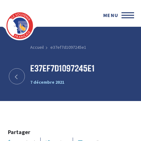
MENU
Accueil
e37ef7d1097245e1
e37ef7d1097245e1
7 décembre 2021
Partager