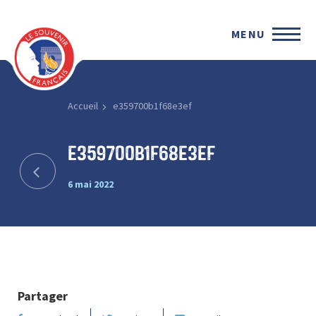
MENU
Accueil
e359700b1f68e3ef
e359700b1f68e3ef
6 mai 2022
Partager