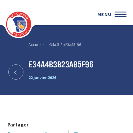
MENU
Accueil
e34a4b3b23a85f96
e34a4b3b23a85f96
22 janvier 2026
Partager