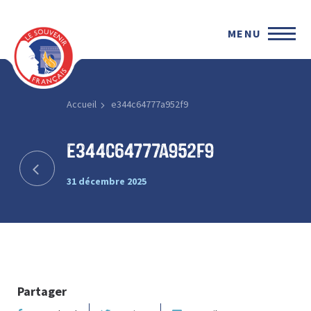
MENU
Accueil
e344c64777a952f9
e344c64777a952f9
31 décembre 2025
Partager