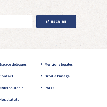
S'INSCRIRE
Espace délégués
Mentions légales
Contact
Droit à l’image
Nous soutenir
RAFI-SF
Nos statuts