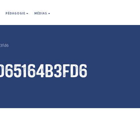
PÉDAGOGIE
MÉDIAS
3fd6
d65164b3fd6