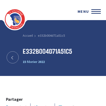
MENU
Accueil
e332b004d71a51c5
e332b004d71a51c5
15 février 2022
Partager