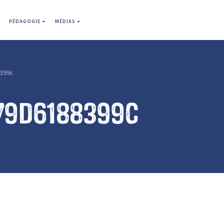
PÉDAGOGIE
MÉDIAS
399c
79d6188399c