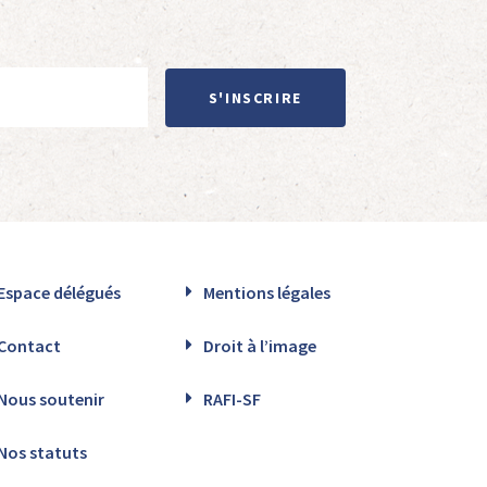
S'INSCRIRE
Espace délégués
Mentions légales
Contact
Droit à l’image
Nous soutenir
RAFI-SF
Nos statuts