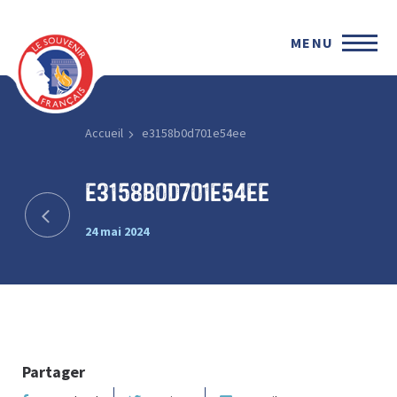
MENU
Accueil
e3158b0d701e54ee
e3158b0d701e54ee
24 mai 2024
Partager