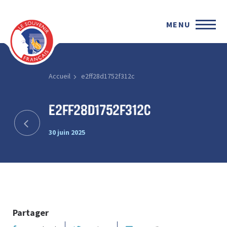
MENU
Accueil
e2ff28d1752f312c
e2ff28d1752f312c
30 juin 2025
Partager