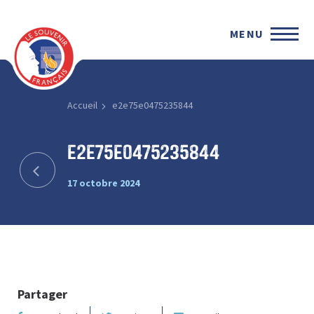
MENU
Accueil
e2e75e0475235844
e2e75e0475235844
17 octobre 2024
Partager