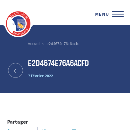
MENU
Accueil
e2d4674e76a6acfd
e2d4674e76a6acfd
7 février 2022
Partager