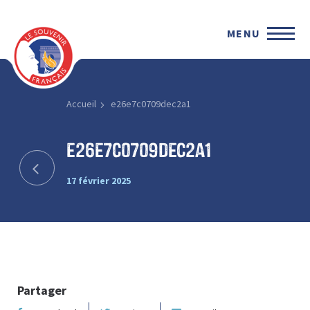
MENU
Accueil
e26e7c0709dec2a1
e26e7c0709dec2a1
17 février 2025
Partager