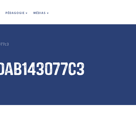
PÉDAGOGIE
MÉDIAS
77c3
dab143077c3