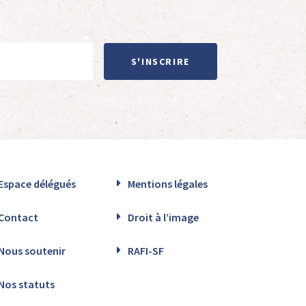
S'INSCRIRE
Espace délégués
Mentions légales
Contact
Droit à l’image
Nous soutenir
RAFI-SF
Nos statuts