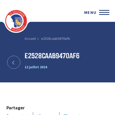
MENU
Accueil
e2528caab9470af6
e2528caab9470af6
12 juillet 2024
Partager