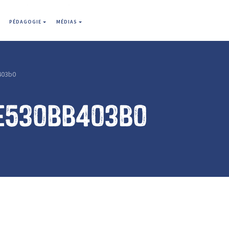
PÉDAGOGIE
MÉDIAS
403b0
e530bb403b0