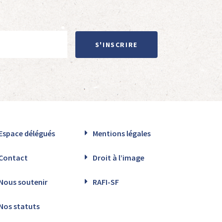
S'INSCRIRE
Espace délégués
Mentions légales
Contact
Droit à l’image
Nous soutenir
RAFI-SF
Nos statuts