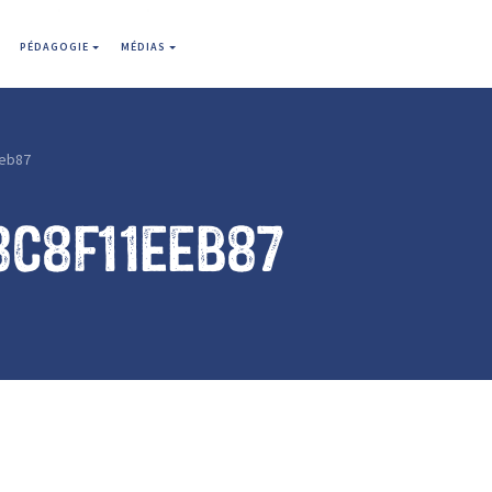
PÉDAGOGIE
MÉDIAS
eb87
8c8f11eeb87