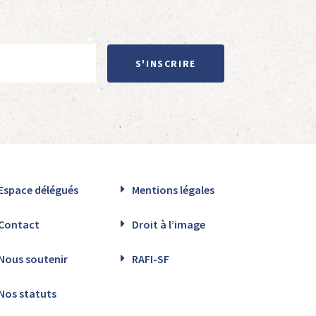
S'INSCRIRE
Espace délégués
Mentions légales
Contact
Droit à l’image
Nous soutenir
RAFI-SF
Nos statuts