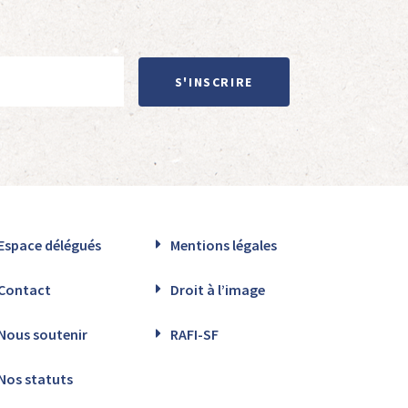
S'INSCRIRE
Espace délégués
Mentions légales
Contact
Droit à l’image
Nous soutenir
RAFI-SF
Nos statuts