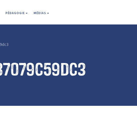
PÉDAGOGIE
MÉDIAS
9dc3
87079c59dc3