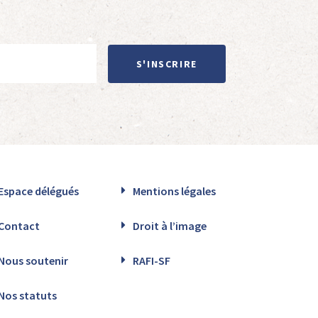
S'INSCRIRE
Espace délégués
Mentions légales
Contact
Droit à l’image
Nous soutenir
RAFI-SF
Nos statuts