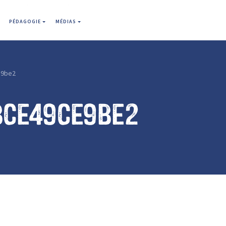
PÉDAGOGIE
MÉDIAS
e9be2
bce49ce9be2