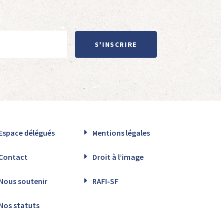
S'INSCRIRE
Espace délégués
Mentions légales
Contact
Droit à l’image
Nous soutenir
RAFI-SF
Nos statuts