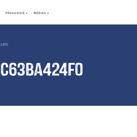
PÉDAGOGIE
MÉDIAS
24f0
7c63ba424f0