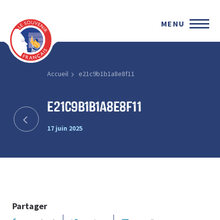
MENU
Accueil
e21c9b1b1a8e8f11
e21c9b1b1a8e8f11
17 juin 2025
Partager