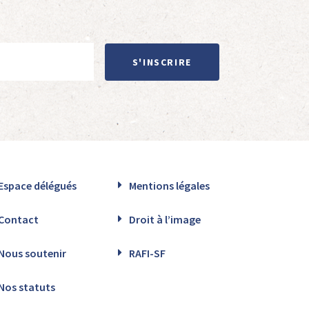
S'INSCRIRE
Espace délégués
Mentions légales
Contact
Droit à l’image
Nous soutenir
RAFI-SF
Nos statuts