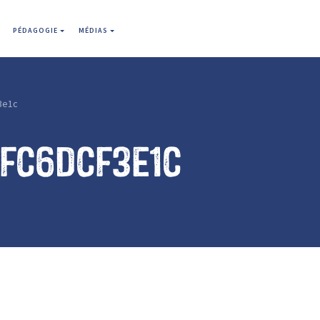
PÉDAGOGIE
MÉDIAS
3e1c
3fc6dcf3e1c