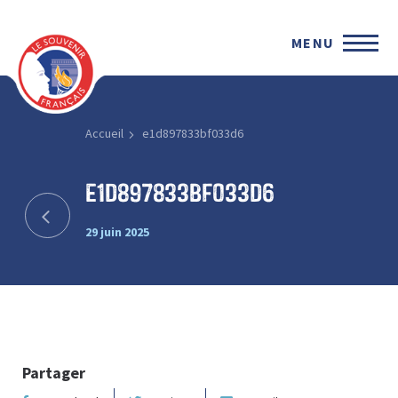
MENU
Accueil
e1d897833bf033d6
e1d897833bf033d6
29 juin 2025
Partager