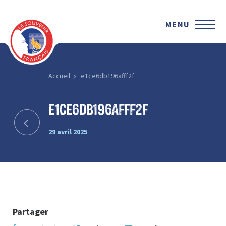
MENU
Accueil
e1ce6db196afff2f
e1ce6db196afff2f
29 avril 2025
Partager