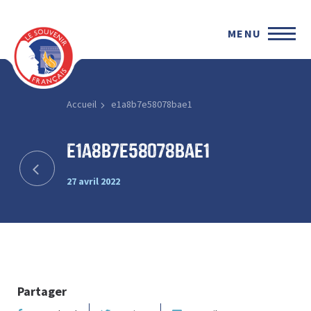
MENU
Accueil
e1a8b7e58078bae1
e1a8b7e58078bae1
27 avril 2022
Partager