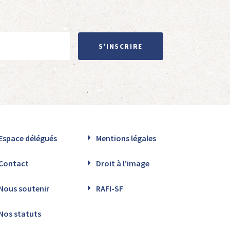
S'INSCRIRE
Espace délégués
Mentions légales
Contact
Droit à l’image
Nous soutenir
RAFI-SF
Nos statuts