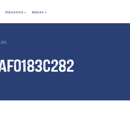
PÉDAGOGIE
MÉDIAS
c282
faf0183c282