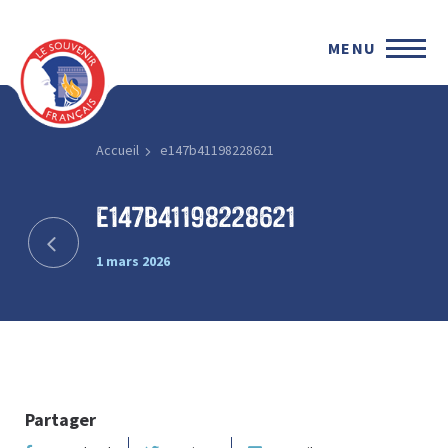
MENU
Accueil
e147b41198228621
e147b41198228621
1 mars 2026
Partager